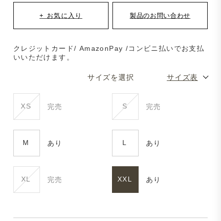
クレジットカード/ AmazonPay /コンビニ払いでお支払
いいただけます。
サイズを選択
サイズ表
XS
S
完売
完売
M
L
あり
あり
XL
XXL
完売
あり