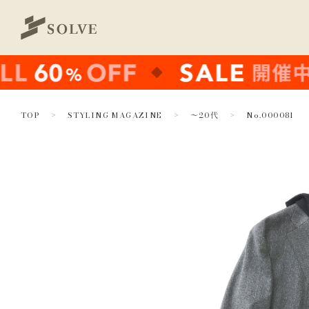
TOP
STYLING MAGAZINE
～20代
No.000081