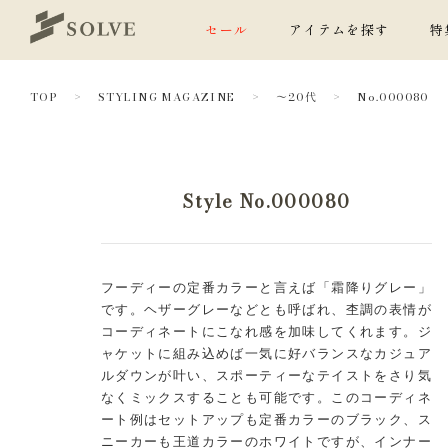
セール
アイテムを探す
特
TOP
STYLING MAGAZINE
～20代
No.000080
Style No.000080
フーディーの定番カラーと言えば「霜降りグレー」
です。ヘザーグレーなどとも呼ばれ、杢調の表情が
コーディネートにこなれ感を加味してくれます。ジ
ャケットに組み込めば一気に好バランスなカジュア
ルダウンが叶い、スポーティーなテイストをさり気
なくミックスすることも可能です。このコーディネ
ート例はセットアップも定番カラーのブラック、ス
ニーカーも王道カラーのホワイトですが、インナー