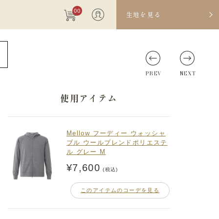
00
生地を見る
PREV
NEXT
使用アイテム
Mellow フーディー ウォッシャ
ブル ウールブレンドポリエステ
ル グレー M
¥7,600
(税込)
このアイテムのコーデを見る