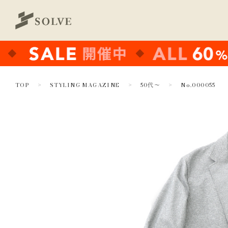
TOP
STYLING MAGAZINE
50代～
No.000055