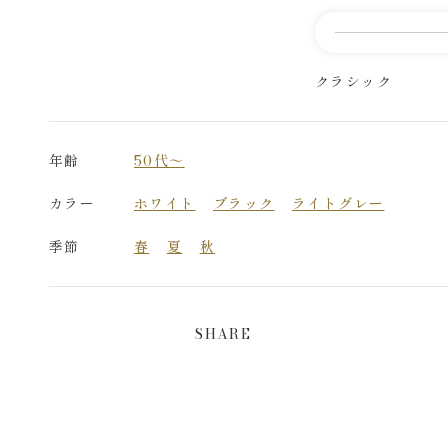
クラシック
年齢
50代～
カラー
ホワイト
ブラック
ライトグレー
季節
春
夏
秋
SHARE